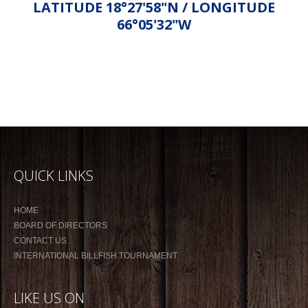
LATITUDE 18°27'58"N / LONGITUDE
66°05'32"W
QUICK LINKS
HOME
BOARD OF DIRECTORS
CONTACT US
INTERNATIONAL BILLFISH TOURNAMENT
LIKE US ON