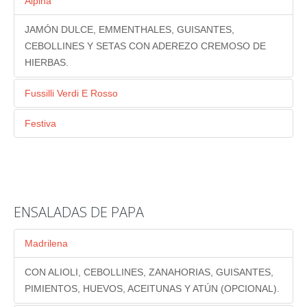
Alpina
JAMÓN DULCE, EMMENTHALES, GUISANTES,
CEBOLLINES Y SETAS CON ADEREZO CREMOSO DE
HIERBAS.
Fussilli Verdi E Rosso
PESTO CON TOMATES SOLARIEGOS, VEGETALES
Festiva
VERDES Y ROJOS CON ADEREZO DE VINO TINTO Y
QUESO CHEDDAR, JAMÓN, GUISANTES, PIMIENTOS
PARMESANO.
ASADOS Y CEBOLLINES EN ADEREZO TRADICIONAL.
ENSALADAS DE PAPA
Madrilena
CON ALIOLI, CEBOLLINES, ZANAHORIAS, GUISANTES,
PIMIENTOS, HUEVOS, ACEITUNAS Y ATÚN (OPCIONAL).