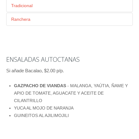
Tradicional
PAPITAS NUEVAS CON HUEVO, CEBOLLA DULCE,
Ranchera
PIMIENTOS ASADOS Y TALLO DE APIO. ALINO DE
MAIZ TIERNO, TALLO DE APIO, PIMIENTOS ASADOS,
MAYONESA Y MOSTAZA DE DIJON.
CEBOLLINES, CILANTRILLO Y ADEREZO DE CREMA
AGRIA.
ENSALADAS AUTOCTANAS
Si añade Bacalao, $2.00 p/p.
GAZPACHO DE VIANDAS
- MALANGA, YAÚTIA, ÑAME Y
APIO DE TOMATE, AGUACATE Y ACEITE DE
CILANTRILLO
YUCA AL MOJO DE NARANJA
GUINEITOS AL AJILIMOJILI