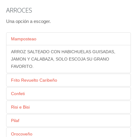
ARROCES
Una opción a escoger.
Mamposteao
ARROZ SALTEADO CON HABICHUELAS GUISADAS,
JAMON Y CALABAZA, SOLO ESCOJA SU GRANO
FAVORITO.
Frito Revuelto Caribeño
COMO EL ARROZ CANTONES, PERO CON ELEMENTOS
Confeti
DE NUESTRA ZONA MASITAS DE CERDO, JAMON,
CON CALDO DE RES, TOCINETA, PIMIENTOS
Risi e Bisi
SOFRITO CRIOLLO, HABICHUELAS BLANCAS Y
COLORIDOS Y CEBOLLA CARAMELIZADA.
TIERNAS, ZANAHORIAS Y GERMINADOS.
GUISANTES, PIMIENTOS ASADOS Y PARMESANO.
Pilaf
CALDO DE POLLO CON AZAFRÁN, CEBOLLA, FRUTAS
Orocoveño